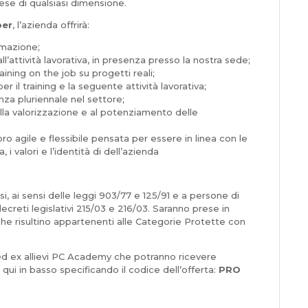
ese di qualsiasi dimensione.
per
, l’azienda offrirà:
rmazione;
ttività lavorativa, in presenza presso la nostra sede;
ning on the job su progetti reali;
l training e la seguente attività lavorativa;
za pluriennale nel settore;
lla valorizzazione e al potenziamento delle
agile e flessibile pensata per essere in linea con le
i valori e l’identità di dell’azienda
si, ai sensi delle leggi 903/77 e 125/91 e a persone di
 decreti legislativi 215/03 e 216/03. Saranno prese in
 che risultino appartenenti alle Categorie Protette con
vi ed ex allievi PC Academy che potranno ricevere
 qui in basso specificando il codice dell’offerta:
PRO