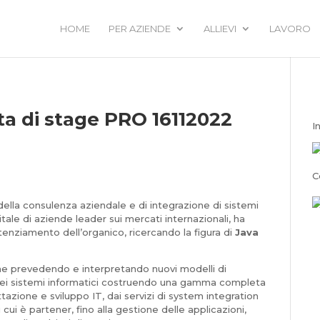
HOME
PER AZIENDE
ALLIEVI
LAVORO
ta di stage PRO 16112022
I
C
ella consulenza aziendale e di integrazione di sistemi
itale di aziende leader sui mercati internazionali, ha
otenziamento dell’organico, ricercando la figura di
Java
one prevedendo e interpretando nuovi modelli di
 dei sistemi informatici costruendo una gamma completa
ttazione e sviluppo IT, dai servizi di system integration
 cui è partener, fino alla gestione delle applicazioni,