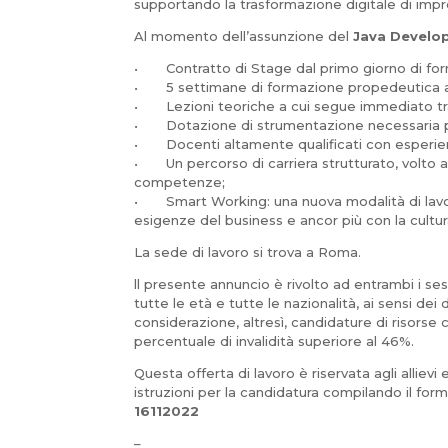
supportando la trasformazione digitale di impr
Al momento dell’assunzione del
Java Develo
• Contratto di Stage dal primo giorno di fo
• 5 settimane di formazione propedeutica all’a
• Lezioni teoriche a cui segue immediato trai
• Dotazione di strumentazione necessaria per i
• Docenti altamente qualificati con esperien
• Un percorso di carriera strutturato, volto a
competenze;
• Smart Working: una nuova modalità di lavoro 
esigenze del business e ancor più con la cultura, 
La sede di lavoro si trova a Roma.
ll presente annuncio è rivolto ad entrambi i ses
tutte le età e tutte le nazionalità, ai sensi dei
considerazione, altresì, candidature di risorse
percentuale di invalidità superiore al 46%.
Questa offerta di lavoro è riservata agli allie
istruzioni per la candidatura compilando il form
16112022
–