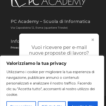
PC Academy – Scuola di Informatica
Via Capodistria 12, Roma (quartiere Trieste)
Informativa alla privacy
Vuoi ricevere per e-mail
Privacy Policy/
Cookie Policy
nuove proposte di lavoro?
Iscriviti alla Newsletter!
Pc Academy sui Social Network
Valorizziamo la tua privacy
Email
Utilizziamo i cookie per migliorare la tua esperienza di
navigazione, pubblicare annunci o contenuti
Accetto l'
informativa sulla
personalizzati e analizzare il nostro traffico. Facendo
privacy
clic su "Accetta tutto", acconsenti al nostro utilizzo dei
cookie.
Iscriviti
© 2015 LAVORO PC ACADEMY - P.I. 08875251004 | TUTTI I
CONTENUTI, PRESENTI SU LAVORO.PCACADEMY.IT NON