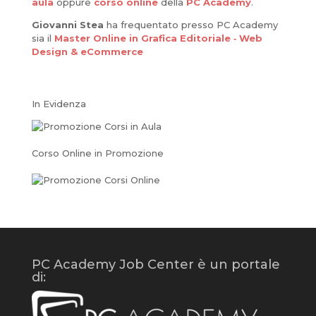
aula
oppure
corso online
della
PC Academy
.
Giovanni Stea
ha frequentato presso PC Academy
sia il
Master Online in Grafica Editoriale ‐ Web
Design & eCommerce
In Evidenza
Corso Online in Promozione
PC Academy Job Center è un portale
di: